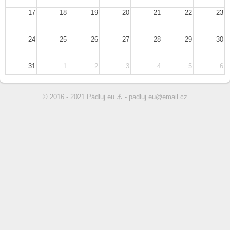
17
18
19
20
21
22
23
24
25
26
27
28
29
30
31
1
2
3
4
5
6
© 2016 - 2021 Pádluj.eu ⚓ - padluj.eu@email.cz