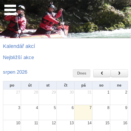
Kalendář akcí
Nejbližší akce
srpen 2026
Dnes
po
út
st
čt
pá
so
ne
27
28
29
30
31
1
2
3
4
5
6
7
8
9
10
11
12
13
14
15
16