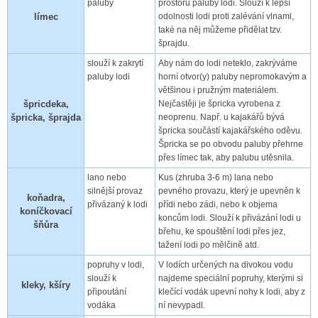
paluby
prostoru paluby lodi. Slouží k lepší
límec
odolnosti lodi proti zalévání vlnami,
také na něj můžeme přidělat tzv.
šprajdu.
slouží k zakrytí
Aby nám do lodi neteklo, zakrýváme
paluby lodi
horní otvor(y) paluby nepromokavým a
většinou i pružným materiálem.
špricdeka,
Nejčastěji je špricka vyrobena z
špricka, šprajda
neoprenu. Např. u kajakářů bývá
špricka součástí kajakářského oděvu.
Špricka se po obvodu paluby přehrne
přes límec tak, aby palubu utěsnila.
lano nebo
Kus (zhruba 3-6 m) lana nebo
silnější provaz
pevného provazu, který je upevněn k
koňadra,
přivázaný k lodi
přídi nebo zádi, nebo k objema
koníčkovací
koncům lodi. Slouží k přivázání lodi u
šňůra
břehu, ke spouštění lodi přes jez,
tažení lodi po mělčině atd.
popruhy v lodi,
V lodích určených na divokou vodu
slouží k
najdeme speciální popruhy, kterými si
kleky, kšíry
připoutání
klečící vodák upevní nohy k lodi, aby z
vodáka
ní nevypadl.