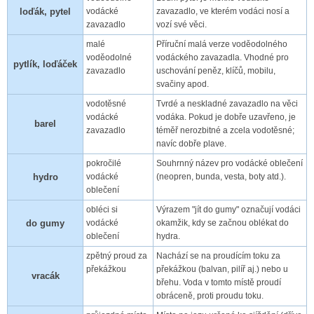
loďák, pytel
vodácké
zavazadlo, ve kterém vodáci nosí a
zavazadlo
vozí své věci.
malé
Příruční malá verze voděodolného
voděodolné
vodáckého zavazadla. Vhodné pro
pytlík, loďáček
zavazadlo
uschování peněz, klíčů, mobilu,
svačiny apod.
vodotěsné
Tvrdé a neskladné zavazadlo na věci
vodácké
vodáka. Pokud je dobře uzavřeno, je
barel
zavazadlo
téměř nerozbitné a zcela vodotěsné;
navíc dobře plave.
pokročilé
Souhrnný název pro vodácké oblečení
hydro
vodácké
(neopren, bunda, vesta, boty atd.).
oblečení
obléci si
Výrazem "jít do gumy" označují vodáci
do gumy
vodácké
okamžik, kdy se začnou oblékat do
oblečení
hydra.
zpětný proud za
Nachází se na proudícím toku za
překážkou
překážkou (balvan, pilíř aj.) nebo u
vracák
břehu. Voda v tomto místě proudí
obráceně, proti proudu toku.