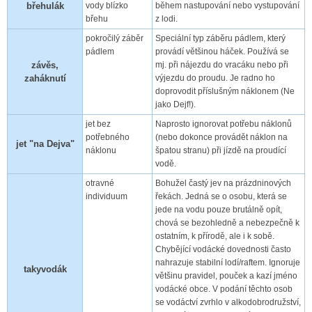
břehulák
vody blízko
během nastupování nebo vystupování
břehu
z lodi.
pokročilý záběr
Speciální typ záběru pádlem, který
pádlem
provádí většinou háček. Používá se
závěs,
mj. při nájezdu do vracáku nebo při
zaháknutí
výjezdu do proudu. Je radno ho
doprovodit příslušným náklonem (Ne
jako Dejf!).
jet bez
Naprosto ignorovat potřebu náklonů
potřebného
(nebo dokonce provádět náklon na
jet "na Dejva"
náklonu
špatou stranu) při jízdě na proudící
vodě.
otravné
Bohužel častý jev na prázdninových
individuum
řekách. Jedná se o osobu, která se
jede na vodu pouze brutálně opít,
chová se bezohledně a nebezpečně k
ostatním, k přírodě, ale i k sobě.
Chybějící vodácké dovednosti často
nahrazuje stabilní lodí/raftem. Ignoruje
takyvodák
většinu pravidel, pouček a kazí jméno
vodácké obce. V podání těchto osob
se vodáctví zvrhlo v alkodobrodružství,