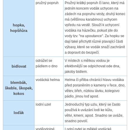
pružný popruh
Pružný krátký popruh či lano, který má
jedním koncem vodák uchycen na
zádech na popruhu vesty, druhý konec
má (většinou karabinou) uchycen
hopka,
vpředu na vestě. Slouží k uchycení
hopšňůra
vodáka na házečku, pokud jde do
vody tzv. "na upoutance". Za hopku se
dají také přichytit různé plavající části
výbavy, které se vodák snaží zachránit
a dopravit do bezpečí.
odrážet se
V místech s mělkou vodou je
bidlovat
pádlem o dno
efektivnější se odpichovat ode dna,
jakoby bidlem.
vodácká helma
Helma či přilba chránící hlavu vodáka
blembák,
před poraněním o kameny v řece, dno,
škeble, škopek,
větev, břeh, nízkou lávku, kolegovo
kokos
pádlo, jinou loď apod.
lodní uzel
Jednoduchý typ uzlu, který se často
používá k uvázání lodi ke kůlu,
loďák
větvi, kmeni, apod. Snadno se uváže,
snadno povolí.
voděodolné
Lodní pytel je měkké vodácké