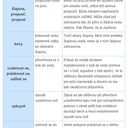
průjezdné místo
Místo na jezu určené ke sjíždění (dříve
na jezu
pro plavbu vorů, odtud též vorová
šlajsna,
propusť). Bývá zdrojem napínavých
propusť,
vodáckých zážitků. Může však být
propust
zahrazena tak, že přes ní žádná voda
neteče. Pak říkáme, že je zavřená.
betonové nebo
Tvoří strany šlajsny. Mezi nimi protéká
kamenné zídky
šlajsnou voda, nebo je v nich šlajsna
kozy
po stranách
zahrazena.
šlajsny
převrhnout se z
Pokud se vodák dostane
lodi do vody
nedobrovolně z lodi do vody (zvrhne
cvaknout se,
se i s lodí, vypadne z lodi apod.). Je to
prásknout se,
většinou škodolibě očekávaný zážitek
udělat se
pro jeho kamarády a dlouho se mu
tato skutečnost připomíná.
opustit
Stává se tak většinou při převržení
uzavřenou loď
uzavřeného typu lodi (po neúspěšném
vykrysit
pokusu o obrat zpět) kdy vodákovi
dochází dech a musí nedobrovolně
opustit svou loď.
zvrhnutí se do
Velmi potupné prásknutí se u břehu