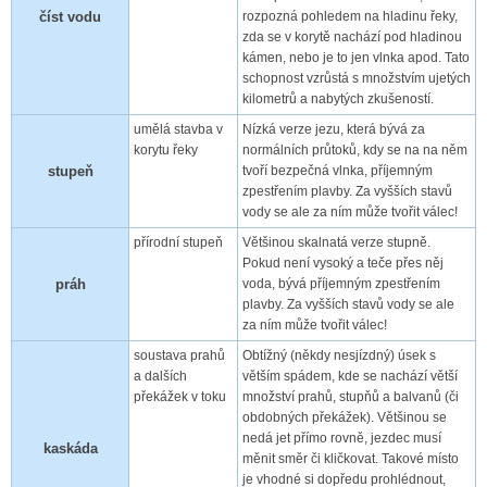
číst vodu
rozpozná pohledem na hladinu řeky,
zda se v korytě nachází pod hladinou
kámen, nebo je to jen vlnka apod. Tato
schopnost vzrůstá s množstvím ujetých
kilometrů a nabytých zkušeností.
umělá stavba v
Nízká verze jezu, která bývá za
korytu řeky
normálních průtoků, kdy se na na něm
stupeň
tvoří bezpečná vlnka, příjemným
zpestřením plavby. Za vyšších stavů
vody se ale za ním může tvořit válec!
přírodní stupeň
Většinou skalnatá verze stupně.
Pokud není vysoký a teče přes něj
práh
voda, bývá příjemným zpestřením
plavby. Za vyšších stavů vody se ale
za ním může tvořit válec!
soustava prahů
Obtížný (někdy nesjízdný) úsek s
a dalších
větším spádem, kde se nachází větší
překážek v toku
množství prahů, stupňů a balvanů (či
obdobných překážek). Většinou se
nedá jet přímo rovně, jezdec musí
kaskáda
měnit směr či kličkovat. Takové místo
je vhodné si dopředu prohlédnout,