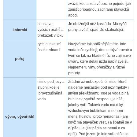
zvážit, kdo a zda vůbec ho pojede, jak
zajistit případnou záchranu plaváčků
apod.
soustava
Je obtížnější než kaskáda. Má vyšší
katarakt
vyšších prahů a
prahy a větší spád. Je skalnatější.
překážek v toku
rychle tekoucí
Nazýváme tak obtížnější místo, kde
úsek s vlnami
voda teče rychleji, dno nebývá rovné a
tvoří se tak na hladině různé zajímavé
peřej
útvary, které dělají jízdu napínavější.
Najdeme tu vlny, překážky a různé
proudy.
místo pod jezy a
Zrádné až nebezpečné místo, které
stupni, kde je
najdeme nejčastěji pod jezy (někdy i
provzdušněná
jinými překážkami), kde je voda plná
voda
bublinek, vyvěrá zespodu, je bílá,
jakoby vaří. Taková voda má díky
vzduchovým bublinkám mnohem
vývar, vývařiště
menší hustotu, proto nenadnáší (ani
když má plaváček vestu) a špatně se v
ní pádluje (list pádla se nemá o co
opřít). Pod jezem je toto vaření často