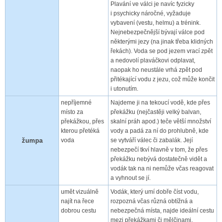
Plavání ve válci je navíc fyzicky
i psychicky náročné, vyžaduje
vybavení (vestu, helmu) a trénink.
Nejnebezpečnější bývají válce pod
některými jezy (na jinak třeba klidných
řekách). Voda se pod jezem vrací zpět
a nedovolí plaváčkovi odplavat,
naopak ho neustále vrhá zpět pod
přitékající vodu z jezu, což může končit
i utonutím.
nepříjemné
Najdeme ji na tekoucí vodě, kde přes
místo za
překážku (nejčastěji velký balvan,
překážkou, přes
skalní práh apod.) teče větší množství
kterou přetéká
vody a padá za ní do prohlubně, kde
žumpa
voda
se vytváří válec či zabalák. Její
nebezpečí tkví hlavně v tom, že přes
překážku nebývá dostatečně vidět a
vodák tak na ni nemůže včas reagovat
a vyhnout se jí.
umět vizuálně
Vodák, který umí dobře číst vodu,
najít na řece
rozpozná včas různá obtížná a
dobrou cestu
nebezpečná místa, najde ideální cestu
mezi překážkami či mělčinami,