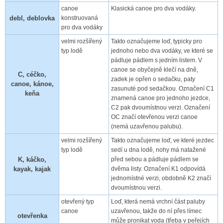
canoe
Klasická canoe pro dva vodáky.
debl, deblovka
konstruovaná
pro dva vodáky
velmi rozšířený
Takto označujeme loď, typicky pro
typ lodě
jednoho nebo dva vodáky, ve které se
pádluje pádlem s jedním listem. V
canoe se obyčejně klečí na dně,
C, céčko,
zadek je opřen o sedačku, paty
canoe, kánoe,
zasunuté pod sedačkou. Označení C1
keňa
znamená canoe pro jednoho jezdce,
C2 pak dvoumístnou verzi. Označení
OC značí otevřenou verzi canoe
(nemá uzavřenou palubu).
velmi rozšířený
Takto označujeme loď, ve které jezdec
typ lodě
sedí u dna lodě, nohy má natažené
K, káčko,
před sebou a pádluje pádlem se
kayak, kajak
dvěma listy. Označení K1 odpovídá
jednomístné verzi, obdobně K2 značí
dvoumístnou verzi.
otevřený typ
Loď, která nemá vrchní část paluby
canoe
uzavřenou, takže do ní přes límec
otevřenka
může pronikat voda (třeba v peřejích