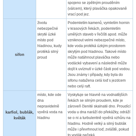
spojeno se zpětným prouděním
(válcem), který plaváčka opakovaně
vrací pod jez.
životu
Podemletím kamenů, vymletím hornin
nebezpečné
v krasových řekách, podemletím
skryté úzké
umělých staveb v řečišti apod. může
místo pod
vzniknout velmi nebezpečné místo,
hladinou, kudy
kde voda protéká úzkým prostorem
protéká silný
skrytým pod hladinou. Takové místo
sifon
proud
může natáhnout plaváčka nebo
vodácké vybavení a následně může
dojít k uvíznutí v úzké části pod vodou.
Jsou známy i připady, kdy byla do
sifonu natažena celá loď s jezdcem
nebo celý raft.
místo, kde ode
Vyskytuje se hlavně na vodnatějších
dna
řekách se silným proudem, kde je
nepravidelně
zároveň členité skalnaté dno. Proudící
karfiol, bublák,
vyvěrá voda na
voda u dna naráží do překážky, odráží
květák
hladinu
se o ni a turbulentně vyvěrá vzhůru na
hladinu. Hodně velký a silný bublák
může i převrhnout loď, zvláště, pokud
to vodák nečeká.