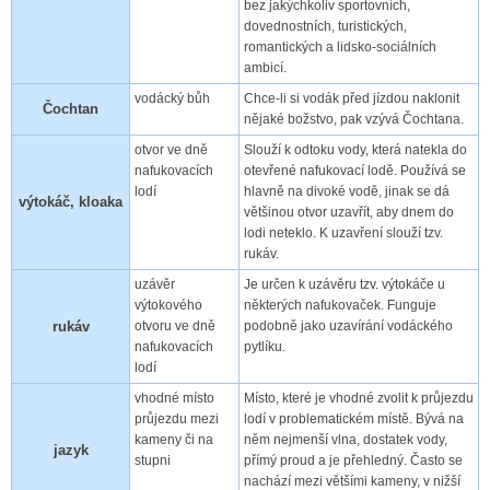
bez jakýchkoliv sportovních,
dovednostních, turistických,
romantických a lidsko-sociálních
ambicí.
vodácký bůh
Chce-li si vodák před jízdou naklonit
Čochtan
nějaké božstvo, pak vzývá Čochtana.
otvor ve dně
Slouží k odtoku vody, která natekla do
nafukovacích
otevřené nafukovací lodě. Používá se
lodí
hlavně na divoké vodě, jinak se dá
výtokáč, kloaka
většinou otvor uzavřít, aby dnem do
lodi neteklo. K uzavření slouží tzv.
rukáv.
uzávěr
Je určen k uzávěru tzv. výtokáče u
výtokového
některých nafukovaček. Funguje
rukáv
otvoru ve dně
podobně jako uzavírání vodáckého
nafukovacích
pytlíku.
lodí
vhodné místo
Místo, které je vhodné zvolit k průjezdu
průjezdu mezi
lodí v problematickém místě. Bývá na
kameny či na
něm nejmenší vlna, dostatek vody,
jazyk
stupni
přímý proud a je přehledný. Často se
nachází mezi většími kameny, v nižší