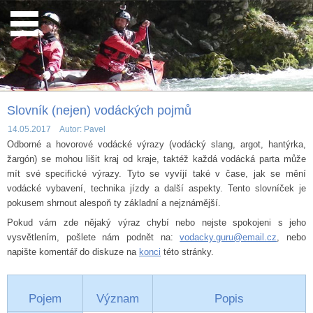
Slovník (nejen) vodáckých pojmů
14.05.2017 Autor: Pavel
Odborné a hovorové vodácké výrazy (vodácký slang, argot, hantýrka,
žargón) se mohou lišit kraj od kraje, taktéž každá vodácká parta může
mít své specifické výrazy. Tyto se vyvíjí také v čase, jak se mění
vodácké vybavení, technika jízdy a další aspekty. Tento slovníček je
pokusem shrnout alespoň ty základní a nejznámější.
Pokud vám zde nějaký výraz chybí nebo nejste spokojeni s jeho
vysvětlením, pošlete nám podnět na:
vodacky.guru@email.cz
, nebo
napište komentář do diskuze na
konci
této stránky.
Pojem
Význam
Popis