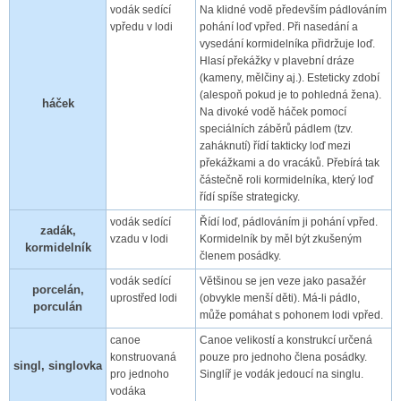
vodák sedící
Na klidné vodě především pádlováním
vpředu v lodi
pohání loď vpřed. Při nasedání a
vysedání kormidelníka přidržuje loď.
Hlasí překážky v plavební dráze
(kameny, mělčiny aj.). Esteticky zdobí
(alespoň pokud je to pohledná žena).
háček
Na divoké vodě háček pomocí
speciálních záběrů pádlem (tzv.
zaháknutí) řídí takticky loď mezi
překážkami a do vracáků. Přebírá tak
částečně roli kormidelníka, který loď
řídí spíše strategicky.
vodák sedící
Řídí loď, pádlováním ji pohání vpřed.
zadák,
vzadu v lodi
Kormidelník by měl být zkušeným
kormidelník
členem posádky.
vodák sedící
Většinou se jen veze jako pasažér
porcelán,
uprostřed lodi
(obvykle menší děti). Má-li pádlo,
porculán
může pomáhat s pohonem lodi vpřed.
canoe
Canoe velikostí a konstrukcí určená
konstruovaná
pouze pro jednoho člena posádky.
singl, singlovka
pro jednoho
Singlíř je vodák jedoucí na singlu.
vodáka