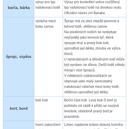
výraz pro typ
Výraz pro konkrétní velice rozšířený
barča, bárka
nafukovací lodě
typ nafukovací lodě na divokou vodu.
Oficiální název zní Baraka.
výstuha mezi
Šprajc má za úkol zlepšit pevnost a
boky canoe
tuhost lodě, většinou canoe.
Na plastových lodích se vyskytuje
nejčastěji jako kovová tyč, která
spojuje levý a pravý bok lodi,
uprostřed její délky, zhruba ve výšce
límců.
šprajc, vzpěra
U laminátových a dřevěných lodí může
být vyroben ze dřeva. Delší lodě někdy
mívají i více šprajců.
V některých nafukovačkách se
objevuje jako malý samostatný
nafukovací váleček mezi boky lodě,
většinou uprostřed její délky.
bok lodi
Boční část lodi. Levý bok či bort (z
pohledu od zádě k přídi) se nazývá
bort, bord
levobok, obdobně pravý bort je
pravobok.
horní zakončení
Límec najdeme kolem dokola horního