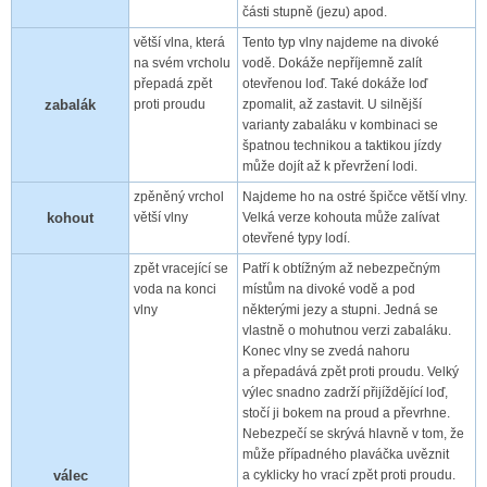
části stupně (jezu) apod.
větší vlna, která
Tento typ vlny najdeme na divoké
na svém vrcholu
vodě. Dokáže nepříjemně zalít
přepadá zpět
otevřenou loď. Také dokáže loď
zabalák
proti proudu
zpomalit, až zastavit. U silnější
varianty zabaláku v kombinaci se
špatnou technikou a taktikou jízdy
může dojít až k převržení lodi.
zpěněný vrchol
Najdeme ho na ostré špičce větší vlny.
kohout
větší vlny
Velká verze kohouta může zalívat
otevřené typy lodí.
zpět vracející se
Patří k obtížným až nebezpečným
voda na konci
místům na divoké vodě a pod
vlny
některými jezy a stupni. Jedná se
vlastně o mohutnou verzi zabaláku.
Konec vlny se zvedá nahoru
a přepadává zpět proti proudu. Velký
výlec snadno zadrží přijíždějící loď,
stočí ji bokem na proud a převrhne.
Nebezpečí se skrývá hlavně v tom, že
může případného plaváčka uvěznit
válec
a cyklicky ho vrací zpět proti proudu.